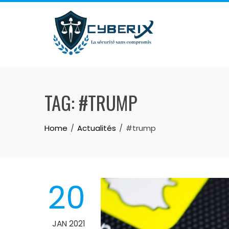
Skip
to
content
TAG:
#TRUMP
Home
Actualités
#trump
20
JAN 2021